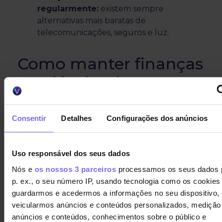
regularmente:
existem sempre
alternativas mais baratas de
telecomunicações, seguros e luz.
Como manter finanças
saudáveis a longo
prazo?
Consentir
Detalhes
Configurações dos anúncios
Um bom controlo financeiro não precisa de ser
complicado.
Uso responsável dos seus dados
Além dos bons hábitos para impedir o
endividamento, siga esta checklist mensal:
Nós e
os nossos 3 parceiros
processamos os seus dados 
p. ex., o seu número IP, usando tecnologia como os cookies
Atualize o orçamento e reveja despesas;
guardarmos e acedermos a informações no seu dispositivo,
Compare preços antes de fazer compras;
veicularmos anúncios e conteúdos personalizados, medição
Evite compras por impulso;
anúncios e conteúdos, conhecimentos sobre o público e
Reserve dinheiro para poupança;