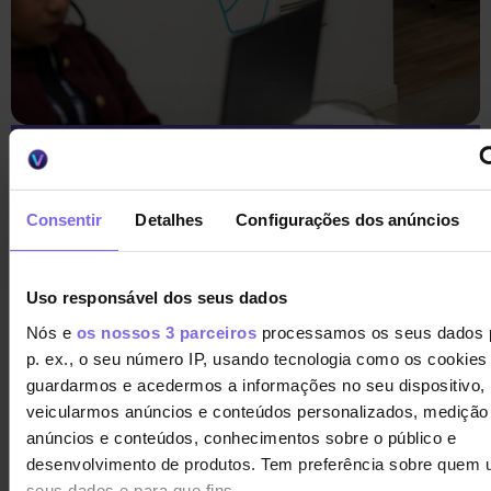
ANTES DE INGRESSAR
NO PROGRAMA
Consentir
Detalhes
Configurações dos anúncios
SOBRE O SEU
PLANO DE LIQUIDAÇÃO
Uso responsável dos seus dados
Quais são os requisitos?
Nós e
os nossos 3 parceiros
processamos os seus dados 
p. ex., o seu número IP, usando tecnologia como os cookies
guardarmos e acedermos a informações no seu dispositivo,
Ter dívidas a partir de 6 000 euros,
veicularmos anúncios e conteúdos personalizados, medição
quer numa única conta, quer
anúncios e conteúdos, conhecimentos sobre o público e
somando todas as suas dívidas.
desenvolvimento de produtos. Tem preferência sobre quem 
Dívidas de crédito pessoal ou de
seus dados e para que fins.