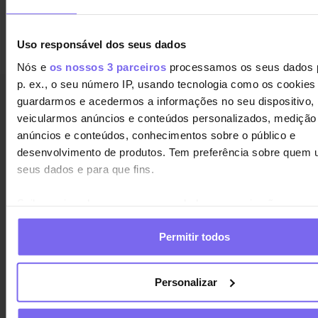
Uso responsável dos seus dados
Nós e
os nossos 3 parceiros
processamos os seus dados 
p. ex., o seu número IP, usando tecnologia como os cookies
guardarmos e acedermos a informações no seu dispositivo,
veicularmos anúncios e conteúdos personalizados, medição
anúncios e conteúdos, conhecimentos sobre o público e
Que dizem
sobre nós
?
desenvolvimento de produtos. Tem preferência sobre quem 
seus dados e para que fins.
Saiba mais sobre como os seus dados pessoais são proces
defina as suas preferências na
secção de detalhes
. Pode al
Permitir todos
retirar o seu consentimento a qualquer momento da Declara
Ao oferecer oportunidades de crédito
Cookies.
àqueles que cumpriram os seus planos
Personalizar
de reembolso, a BRAVO abre novas
O QUE SÃO COOKIES?
portas para um futuro financeiro mais
Os cookies são arquivos ou pequenos ficheiros de texto que
seguro e estável.